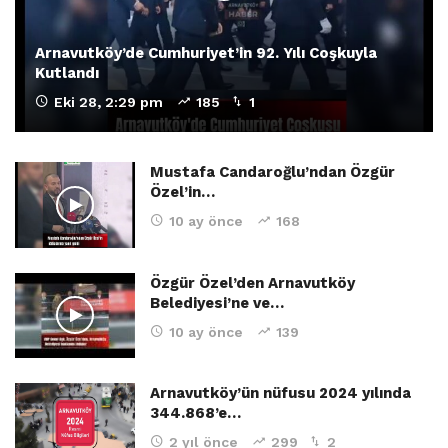
Arnavutköy’de Cumhuriyet’in 92. Yılı Coşkuyla
Kutlandı
Eki 28, 2:29 pm
185
1
Mustafa Candaroğlu’ndan Özgür
Özel’in…
10 ay önce
168
Özgür Özel’den Arnavutköy
Belediyesi’ne ve…
10 ay önce
139
Arnavutköy’ün nüfusu 2024 yılında
344.868’e…
2 yıl önce
299
2