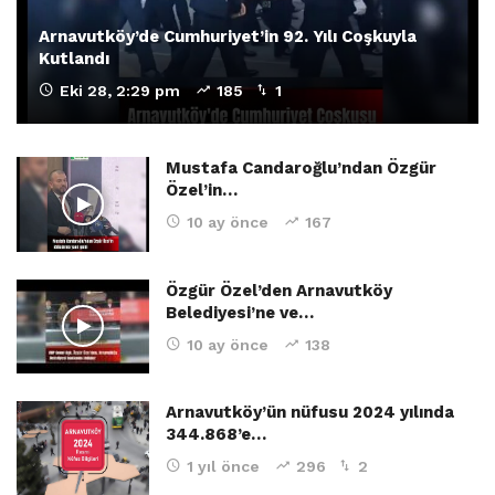
Arnavutköy’de Cumhuriyet’in 92. Yılı Coşkuyla
Kutlandı
Eki 28, 2:29 pm
185
1
Mustafa Candaroğlu’ndan Özgür
Özel’in…
10 ay önce
167
Özgür Özel’den Arnavutköy
Belediyesi’ne ve…
10 ay önce
138
Arnavutköy’ün nüfusu 2024 yılında
344.868’e…
1 yıl önce
296
2