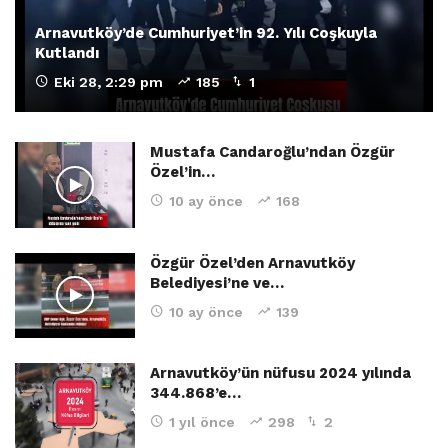
Arnavutköy’de Cumhuriyet’in 92. Yılı Coşkuyla
Kutlandı
Eki 28, 2:29 pm
185
1
Mustafa Candaroğlu’ndan Özgür
Özel’in…
10 ay önce
168
Özgür Özel’den Arnavutköy
Belediyesi’ne ve…
10 ay önce
139
Arnavutköy’ün nüfusu 2024 yılında
344.868’e…
1 yıl önce
298
2