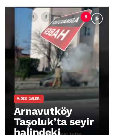
VIDEO GALERI
ARNA
Arnavutköy
Ar
Taşoluk’ta seyir
İm
halindeki
Ma