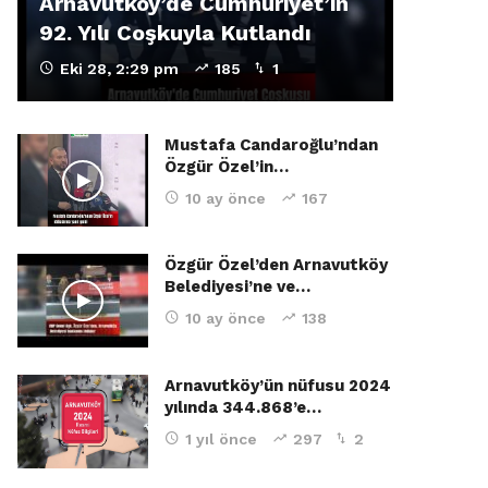
Arnavutköy’de Cumhuriyet’in
92. Yılı Coşkuyla Kutlandı
Eki 28, 2:29 pm
185
1
Mustafa Candaroğlu’ndan
Özgür Özel’in…
10 ay önce
167
Özgür Özel’den Arnavutköy
Belediyesi’ne ve…
10 ay önce
138
Arnavutköy’ün nüfusu 2024
yılında 344.868’e…
1 yıl önce
297
2