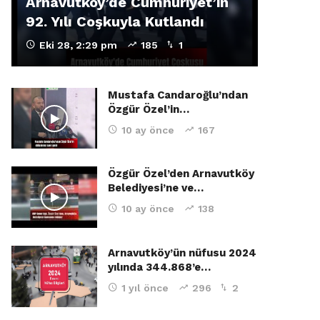
Arnavutköy’de Cumhuriyet’in
92. Yılı Coşkuyla Kutlandı
Eki 28, 2:29 pm
185
1
Mustafa Candaroğlu’ndan
Özgür Özel’in…
10 ay önce
167
Özgür Özel’den Arnavutköy
Belediyesi’ne ve…
10 ay önce
138
Arnavutköy’ün nüfusu 2024
yılında 344.868’e…
1 yıl önce
296
2