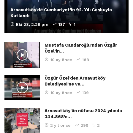
Arnavutköy’de Cumhuriyet’in 92. Yılı Coşkuyla
Kutlandı
Eki 28, 2:29 pm
187
1
Mustafa Candaroğlu’ndan Özgür
Özel’in…
10 ay önce
168
Özgür Özel’den Arnavutköy
Belediyesi’ne ve…
10 ay önce
139
Arnavutköy’ün nüfusu 2024 yılında
344.868’e…
2 yıl önce
299
2