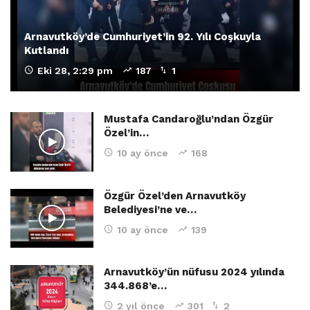
Arnavutköy’de Cumhuriyet’in 92. Yılı Coşkuyla
Kutlandı
Eki 28, 2:29 pm
187
1
Mustafa Candaroğlu’ndan Özgür
Özel’in…
10 ay önce
168
Özgür Özel’den Arnavutköy
Belediyesi’ne ve…
10 ay önce
139
Arnavutköy’ün nüfusu 2024 yılında
344.868’e…
2 yıl önce
301
2