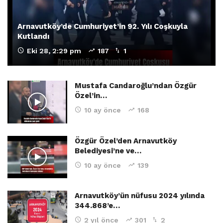
Arnavutköy’de Cumhuriyet’in 92. Yılı Coşkuyla
Kutlandı
Eki 28, 2:29 pm
187
1
Mustafa Candaroğlu’ndan Özgür
Özel’in…
10 ay önce
168
Özgür Özel’den Arnavutköy
Belediyesi’ne ve…
10 ay önce
139
Arnavutköy’ün nüfusu 2024 yılında
344.868’e…
2 yıl önce
301
2