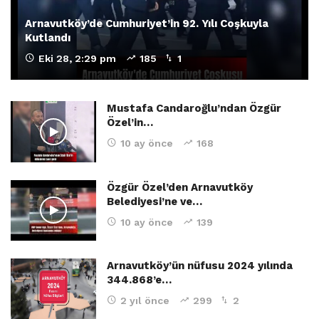
Arnavutköy’de Cumhuriyet’in 92. Yılı Coşkuyla
Kutlandı
Eki 28, 2:29 pm
185
1
Mustafa Candaroğlu’ndan Özgür
Özel’in…
10 ay önce
168
Özgür Özel’den Arnavutköy
Belediyesi’ne ve…
10 ay önce
139
Arnavutköy’ün nüfusu 2024 yılında
344.868’e…
2 yıl önce
299
2