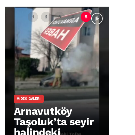
VIDEO GALERI
ARNA
Arnavutköy
Ar
Taşoluk’ta seyir
İm
halindeki
Ma