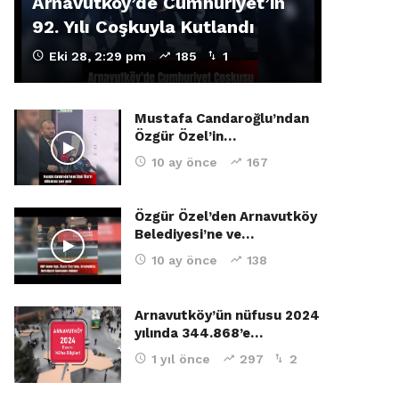
Arnavutköy’de Cumhuriyet’in
92. Yılı Coşkuyla Kutlandı
Eki 28, 2:29 pm
185
1
Mustafa Candaroğlu’ndan
Özgür Özel’in…
10 ay önce
167
Özgür Özel’den Arnavutköy
Belediyesi’ne ve…
10 ay önce
138
Arnavutköy’ün nüfusu 2024
yılında 344.868’e…
1 yıl önce
297
2