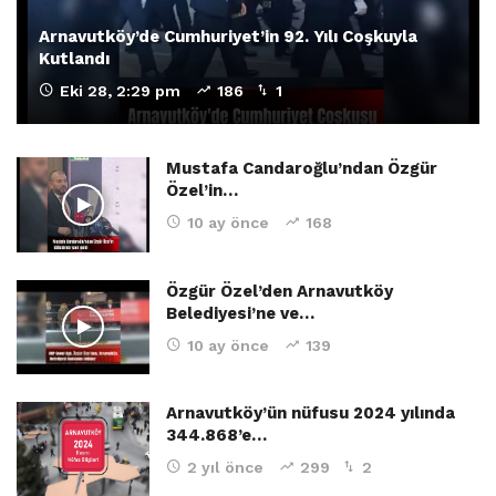
Arnavutköy’de Cumhuriyet’in 92. Yılı Coşkuyla
Kutlandı
Eki 28, 2:29 pm
186
1
Mustafa Candaroğlu’ndan Özgür
Özel’in…
10 ay önce
168
Özgür Özel’den Arnavutköy
Belediyesi’ne ve…
10 ay önce
139
Arnavutköy’ün nüfusu 2024 yılında
344.868’e…
2 yıl önce
299
2