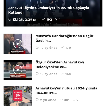
Arnavutköy’de Cumhuriyet’in 92. Yılı Coşkuyla
Kutlandı
Eki 28, 2:29 pm
192
1
Mustafa Candaroğlu’ndan Özgür
Özel’in…
10 ay önce
170
Özgür Özel’den Arnavutköy
Belediyesi’ne ve…
10 ay önce
140
Arnavutköy’ün nüfusu 2024 yılında
344.868’e…
2 yıl önce
301
2