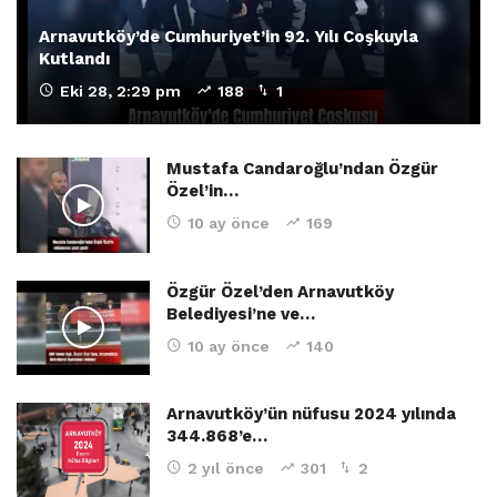
Arnavutköy’de Cumhuriyet’in 92. Yılı Coşkuyla
Kutlandı
Eki 28, 2:29 pm
188
1
Mustafa Candaroğlu’ndan Özgür
Özel’in…
10 ay önce
169
Özgür Özel’den Arnavutköy
Belediyesi’ne ve…
10 ay önce
140
Arnavutköy’ün nüfusu 2024 yılında
344.868’e…
2 yıl önce
301
2