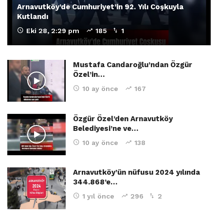
Arnavutköy’de Cumhuriyet’in 92. Yılı Coşkuyla
Kutlandı
Eki 28, 2:29 pm
185
1
Mustafa Candaroğlu’ndan Özgür
Özel’in…
10 ay önce
167
Özgür Özel’den Arnavutköy
Belediyesi’ne ve…
10 ay önce
138
Arnavutköy’ün nüfusu 2024 yılında
344.868’e…
1 yıl önce
296
2