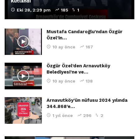
Kutlandı
Eki 28, 2:29 pm
185
1
Mustafa Candaroğlu’ndan Özgür
Özel’in…
10 ay önce
167
Özgür Özel’den Arnavutköy
Belediyesi’ne ve…
10 ay önce
138
Arnavutköy’ün nüfusu 2024 yılında
344.868’e…
1 yıl önce
296
2