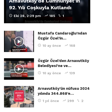
Arnavutköy’de Cumhuriyet’in
92. Yılı Coşkuyla Kutlandı
Eki 28, 2:29 pm
185
1
Mustafa Candaroğlu’ndan
Özgür Özel’in…
10 ay önce
168
Özgür Özel’den Arnavutköy
Belediyesi’ne ve…
10 ay önce
139
Arnavutköy’ün nüfusu 2024
yılında 344.868’e…
1 yıl önce
299
2