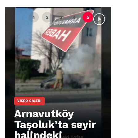
VIDEO GALERI
ARNA
Arnavutköy
Ar
Taşoluk’ta seyir
İm
halindeki
Ma