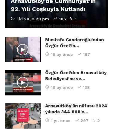
Arnavutköy’de Cumhuriyet’in
92. Yılı Coşkuyla Kutlandı
Eki 28, 2:29 pm
185
1
Mustafa Candaroğlu’ndan
Özgür Özel’in…
10 ay önce
167
Özgür Özel’den Arnavutköy
Belediyesi’ne ve…
10 ay önce
138
Arnavutköy’ün nüfusu 2024
yılında 344.868’e…
1 yıl önce
297
2