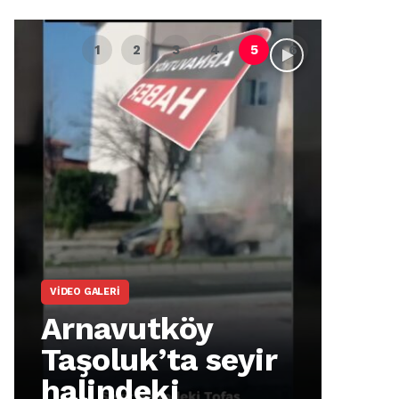
VIDEO GALERI
ARNA
Arnavutköy
Ar
Taşoluk’ta seyir
İm
halindeki
Ma