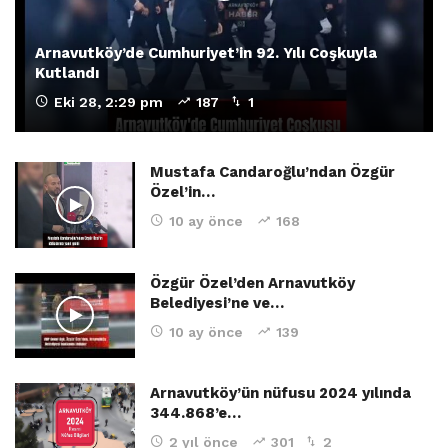
Arnavutköy’de Cumhuriyet’in 92. Yılı Coşkuyla
Kutlandı
Eki 28, 2:29 pm
187
1
Mustafa Candaroğlu’ndan Özgür
Özel’in…
10 ay önce
168
Özgür Özel’den Arnavutköy
Belediyesi’ne ve…
10 ay önce
139
Arnavutköy’ün nüfusu 2024 yılında
344.868’e…
2 yıl önce
301
2