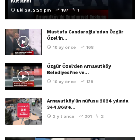
Kutlandı
Eki 28, 2:29 pm
187
1
Mustafa Candaroğlu’ndan Özgür
Özel’in…
10 ay önce
168
Özgür Özel’den Arnavutköy
Belediyesi’ne ve…
10 ay önce
139
Arnavutköy’ün nüfusu 2024 yılında
344.868’e…
2 yıl önce
301
2