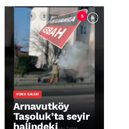
VIDEO GALERI
ARNA
Arnavutköy
Ar
Taşoluk’ta seyir
İm
halindeki
Ma