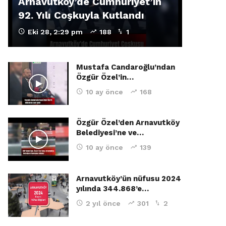
Arnavutköy’de Cumhuriyet’in
92. Yılı Coşkuyla Kutlandı
Eki 28, 2:29 pm
188
1
Mustafa Candaroğlu’ndan
Özgür Özel’in…
10 ay önce
168
Özgür Özel’den Arnavutköy
Belediyesi’ne ve…
10 ay önce
139
Arnavutköy’ün nüfusu 2024
yılında 344.868’e…
2 yıl önce
301
2