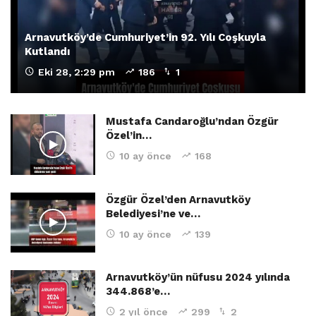
Arnavutköy’de Cumhuriyet’in 92. Yılı Coşkuyla
Kutlandı
Eki 28, 2:29 pm
186
1
Mustafa Candaroğlu’ndan Özgür
Özel’in…
10 ay önce
168
Özgür Özel’den Arnavutköy
Belediyesi’ne ve…
10 ay önce
139
Arnavutköy’ün nüfusu 2024 yılında
344.868’e…
2 yıl önce
299
2