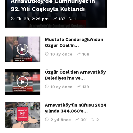
Arnavutköy’de Cumhuriyet’in
92. Yılı Coşkuyla Kutlandı
Eki 28, 2:29 pm
187
1
Mustafa Candaroğlu’ndan
Özgür Özel’in…
10 ay önce
168
Özgür Özel’den Arnavutköy
Belediyesi’ne ve…
10 ay önce
139
Arnavutköy’ün nüfusu 2024
yılında 344.868’e…
2 yıl önce
301
2