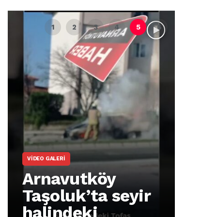
VIDEO GALERI
ARNA
Arnavutköy
Ar
Taşoluk’ta seyir
İm
halindeki
Ma