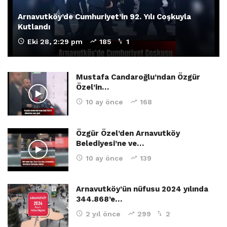
Arnavutköy’de Cumhuriyet’in 92. Yılı Coşkuyla
Kutlandı
Eki 28, 2:29 pm
185
1
Mustafa Candaroğlu’ndan Özgür
Özel’in…
10 ay önce
168
Özgür Özel’den Arnavutköy
Belediyesi’ne ve…
10 ay önce
139
Arnavutköy’ün nüfusu 2024 yılında
344.868’e…
2 yıl önce
299
2