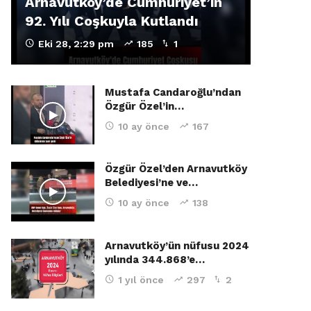
Arnavutköy’de Cumhuriyet’in
92. Yılı Coşkuyla Kutlandı
Eki 28, 2:29 pm
185
1
Mustafa Candaroğlu’ndan
Özgür Özel’in…
10 ay önce
167
Özgür Özel’den Arnavutköy
Belediyesi’ne ve…
10 ay önce
138
Arnavutköy’ün nüfusu 2024
yılında 344.868’e…
1 yıl önce
297
2