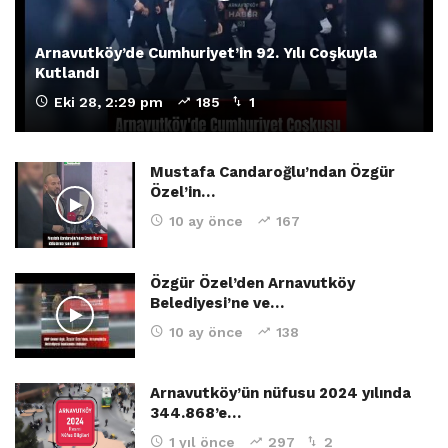
Arnavutköy’de Cumhuriyet’in 92. Yılı Coşkuyla
Kutlandı
Eki 28, 2:29 pm
185
1
Mustafa Candaroğlu’ndan Özgür
Özel’in…
10 ay önce
167
Özgür Özel’den Arnavutköy
Belediyesi’ne ve…
10 ay önce
138
Arnavutköy’ün nüfusu 2024 yılında
344.868’e…
1 yıl önce
297
2