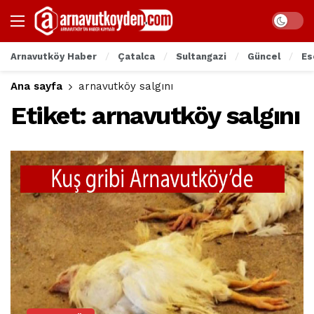
Arnavutköy Haber
Çatalca
Sultangazi
Güncel
Es
Ana sayfa
arnavutköy salgını
Etiket:
arnavutköy salgını