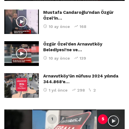
Mustafa Candaroğlu’ndan Özgür
Özel’in…
10 ay önce
168
Özgür Özel’den Arnavutköy
Belediyesi’ne ve…
10 ay önce
139
Arnavutköy’ün nüfusu 2024 yılında
344.868’e…
1 yıl önce
298
2