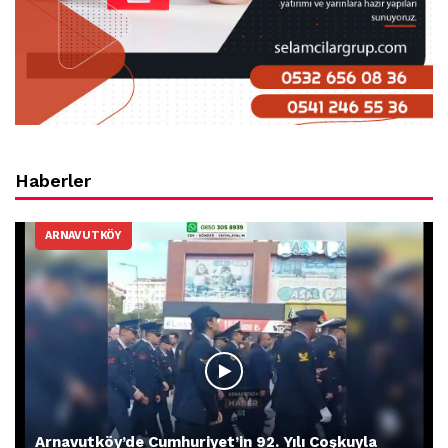
Haberler
ARNAVUTKÖY
Arnavutköy’de Cumhuriyet’in 92. Yılı Coşkuyla