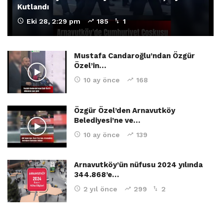
Kutlandı
Eki 28, 2:29 pm
185
1
Mustafa Candaroğlu’ndan Özgür
Özel’in…
10 ay önce
168
Özgür Özel’den Arnavutköy
Belediyesi’ne ve…
10 ay önce
139
Arnavutköy’ün nüfusu 2024 yılında
344.868’e…
2 yıl önce
299
2