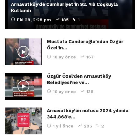
Arnavutköy’de Cumhuriyet’in 92. Yılı Coşkuyla
Kutlandı
Eki 28, 2:29 pm
185
1
Mustafa Candaroğlu’ndan Özgür
Özel’in…
10 ay önce
167
Özgür Özel’den Arnavutköy
Belediyesi’ne ve…
10 ay önce
138
Arnavutköy’ün nüfusu 2024 yılında
344.868’e…
1 yıl önce
296
2