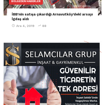
BÖLGEDEN HABERLER
İBB’nin satışa çıkardığı Arnavutköy’deki arsayı
İgdaş aldı
Ara 4, 2019
88