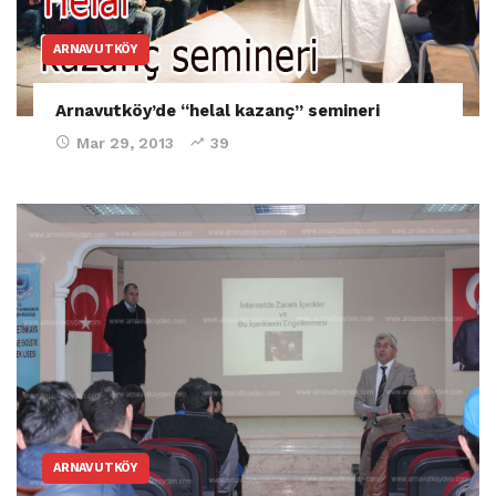
ARNAVUTKÖY
Arnavutköy’de “helal kazanç” semineri
Mar 29, 2013
39
ARNAVUTKÖY