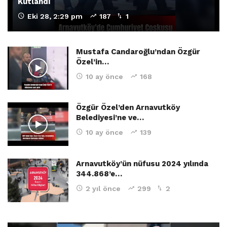
Kutlandı
Eki 28, 2:29 pm
187
1
Mustafa Candaroğlu’ndan Özgür
Özel’in…
10 ay önce
168
Özgür Özel’den Arnavutköy
Belediyesi’ne ve…
10 ay önce
139
Arnavutköy’ün nüfusu 2024 yılında
344.868’e…
2 yıl önce
299
2