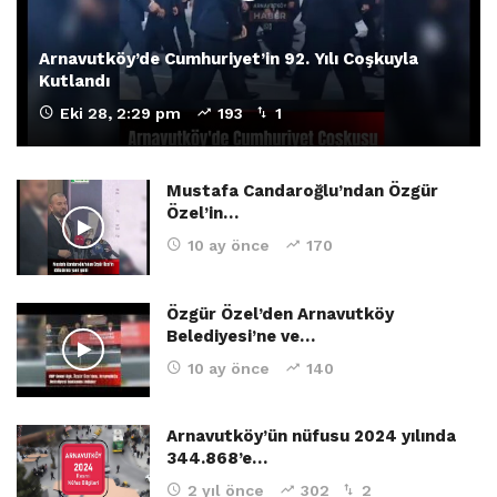
Arnavutköy’de Cumhuriyet’in 92. Yılı Coşkuyla
Kutlandı
Eki 28, 2:29 pm
193
1
Mustafa Candaroğlu’ndan Özgür
Özel’in…
10 ay önce
170
Özgür Özel’den Arnavutköy
Belediyesi’ne ve…
10 ay önce
140
Arnavutköy’ün nüfusu 2024 yılında
344.868’e…
2 yıl önce
302
2