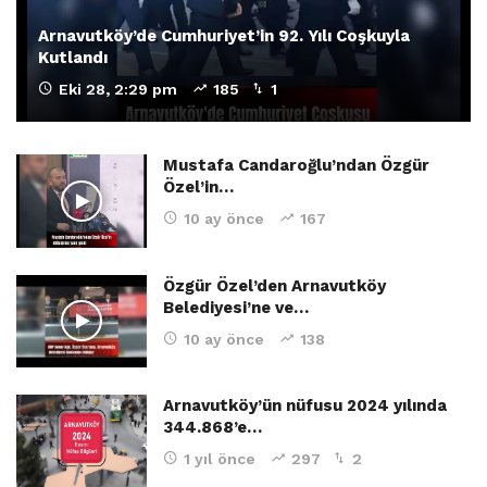
Arnavutköy’de Cumhuriyet’in 92. Yılı Coşkuyla
Kutlandı
Eki 28, 2:29 pm
185
1
Mustafa Candaroğlu’ndan Özgür
Özel’in…
10 ay önce
167
Özgür Özel’den Arnavutköy
Belediyesi’ne ve…
10 ay önce
138
Arnavutköy’ün nüfusu 2024 yılında
344.868’e…
1 yıl önce
297
2