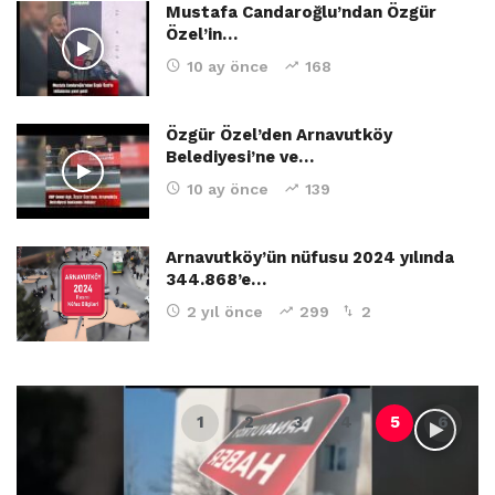
Mustafa Candaroğlu’ndan Özgür
Özel’in…
10 ay önce
168
Özgür Özel’den Arnavutköy
Belediyesi’ne ve…
10 ay önce
139
Arnavutköy’ün nüfusu 2024 yılında
344.868’e…
2 yıl önce
299
2