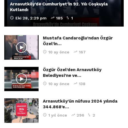
Arnavutköy’de Cumhuriyet’in 92. Yılı Coşkuyla
Kutlandı
Eki 28, 2:29 pm
185
1
Mustafa Candaroğlu’ndan Özgür
Özel’in…
10 ay önce
167
Özgür Özel’den Arnavutköy
Belediyesi’ne ve…
10 ay önce
138
Arnavutköy’ün nüfusu 2024 yılında
344.868’e…
1 yıl önce
296
2