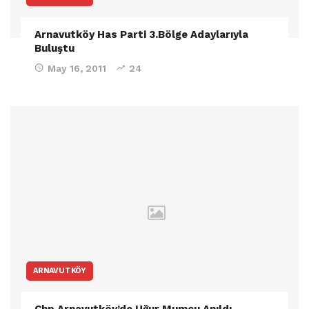
Arnavutköy Has Parti 3.Bölge Adaylarıyla
Buluştu
May 16, 2011
24
ARNAVUTKÖY
Chp Arnavutköy’de Uğur Mumcu Anıldı