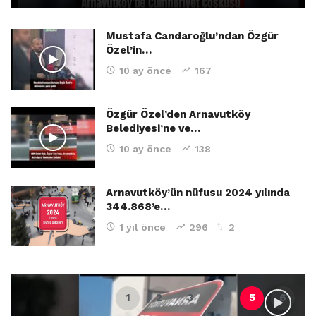
Mustafa Candaroğlu’ndan Özgür
Özel’in…
10 ay önce
167
Özgür Özel’den Arnavutköy
Belediyesi’ne ve…
10 ay önce
138
Arnavutköy’ün nüfusu 2024 yılında
344.868’e…
1 yıl önce
296
2