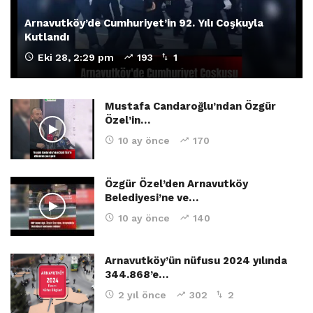
Arnavutköy’de Cumhuriyet’in 92. Yılı Coşkuyla
Kutlandı
Eki 28, 2:29 pm
193
1
Mustafa Candaroğlu’ndan Özgür
Özel’in…
10 ay önce
170
Özgür Özel’den Arnavutköy
Belediyesi’ne ve…
10 ay önce
140
Arnavutköy’ün nüfusu 2024 yılında
344.868’e…
2 yıl önce
302
2