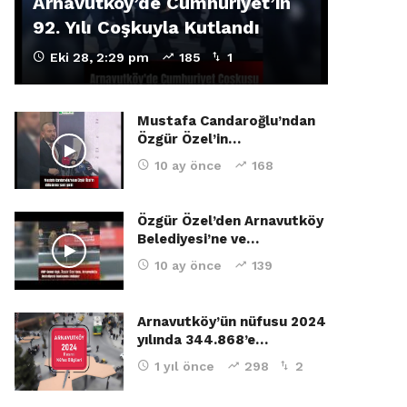
Arnavutköy’de Cumhuriyet’in
92. Yılı Coşkuyla Kutlandı
Eki 28, 2:29 pm
185
1
Mustafa Candaroğlu’ndan
Özgür Özel’in…
10 ay önce
168
Özgür Özel’den Arnavutköy
Belediyesi’ne ve…
10 ay önce
139
Arnavutköy’ün nüfusu 2024
yılında 344.868’e…
1 yıl önce
298
2