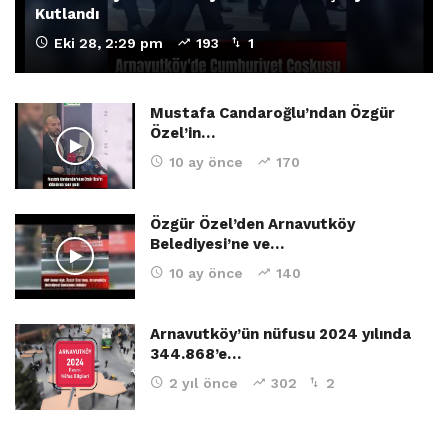
Kutlandı
Eki 28, 2:29 pm
193
1
Mustafa Candaroğlu’ndan Özgür
Özel’in…
10 ay önce
170
Özgür Özel’den Arnavutköy
Belediyesi’ne ve…
10 ay önce
140
Arnavutköy’ün nüfusu 2024 yılında
344.868’e…
2 yıl önce
302
2