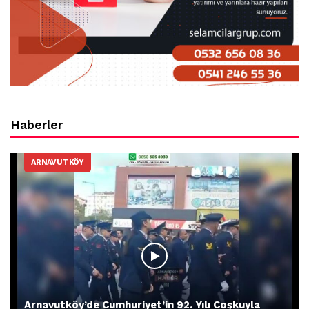
Haberler
ARNAVUTKÖY
Arnavutköy’de Cumhuriyet’in 92. Yılı Coşkuyla