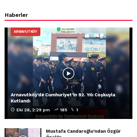
Haberler
ARNAVUTKÖY
Arnavutköy’de Cumhuriyet’in 92. Yılı Coşkuyla
Kutlandı
Eki 28, 2:29 pm
185
1
Mustafa Candaroğlu’ndan Özgür