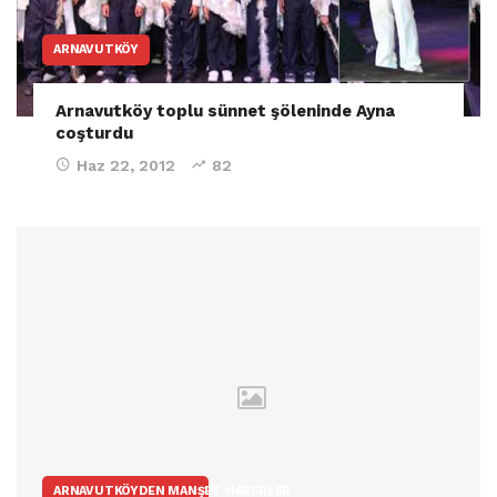
ARNAVUTKÖY
Arnavutköy toplu sünnet şöleninde Ayna
coşturdu
Haz 22, 2012
82
ARNAVUTKÖYDEN MANŞET HABERLER