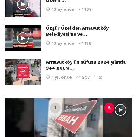
Özel’in…
10 ay önce
167
Özgür Özel’den Arnavutköy
Belediyesi’ne ve…
10 ay önce
138
Arnavutköy’ün nüfusu 2024 yılında
344.868’e…
1 yıl önce
297
2