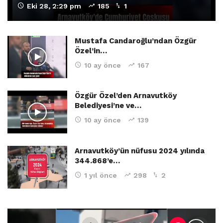
Eki 28, 2:29 pm
185
1
Mustafa Candaroğlu’ndan Özgür
Özel’in…
10 ay önce
167
Özgür Özel’den Arnavutköy
Belediyesi’ne ve…
10 ay önce
139
Arnavutköy’ün nüfusu 2024 yılında
344.868’e…
1 yıl önce
298
2