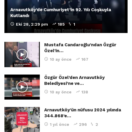
Arnavutköy’de Cumhuriyet’in 92. Yılı Coşkuyla
Kutlandı
Eki 28, 2:29 pm
185
1
Mustafa Candaroğlu’ndan Özgür
Özel’in…
10 ay önce
167
Özgür Özel’den Arnavutköy
Belediyesi’ne ve…
10 ay önce
138
Arnavutköy’ün nüfusu 2024 yılında
344.868’e…
1 yıl önce
296
2