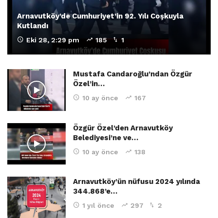
Arnavutköy’de Cumhuriyet’in 92. Yılı Coşkuyla
Kutlandı
Eki 28, 2:29 pm
185
1
Mustafa Candaroğlu’ndan Özgür
Özel’in…
10 ay önce
167
Özgür Özel’den Arnavutköy
Belediyesi’ne ve…
10 ay önce
138
Arnavutköy’ün nüfusu 2024 yılında
344.868’e…
1 yıl önce
297
2