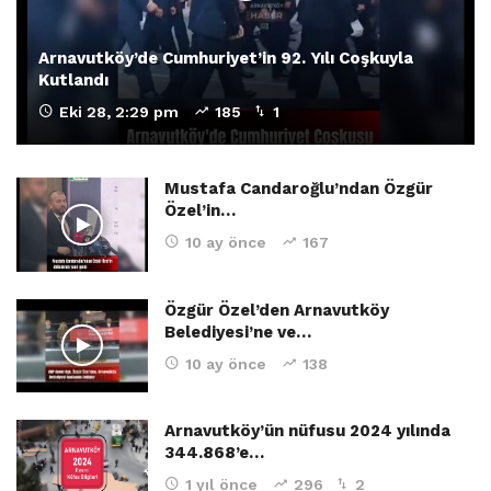
Arnavutköy’de Cumhuriyet’in 92. Yılı Coşkuyla
Kutlandı
Eki 28, 2:29 pm
185
1
Mustafa Candaroğlu’ndan Özgür
Özel’in…
10 ay önce
167
Özgür Özel’den Arnavutköy
Belediyesi’ne ve…
10 ay önce
138
Arnavutköy’ün nüfusu 2024 yılında
344.868’e…
1 yıl önce
296
2