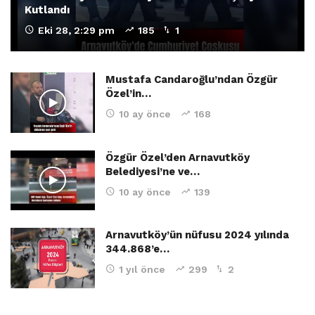
Kutlandı
Eki 28, 2:29 pm
185
1
Mustafa Candaroğlu’ndan Özgür
Özel’in…
10 ay önce
168
Özgür Özel’den Arnavutköy
Belediyesi’ne ve…
10 ay önce
139
Arnavutköy’ün nüfusu 2024 yılında
344.868’e…
1 yıl önce
299
2