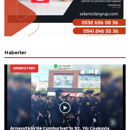
Haberler
ARNAVUTKÖY
Arnavutköy’de Cumhuriyet’in 92. Yılı Coşkuyla