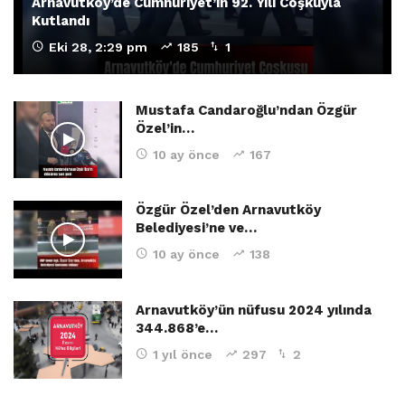
Arnavutköy’de Cumhuriyet’in 92. Yılı Coşkuyla
Kutlandı
Eki 28, 2:29 pm
185
1
Mustafa Candaroğlu’ndan Özgür
Özel’in…
10 ay önce
167
Özgür Özel’den Arnavutköy
Belediyesi’ne ve…
10 ay önce
138
Arnavutköy’ün nüfusu 2024 yılında
344.868’e…
1 yıl önce
297
2