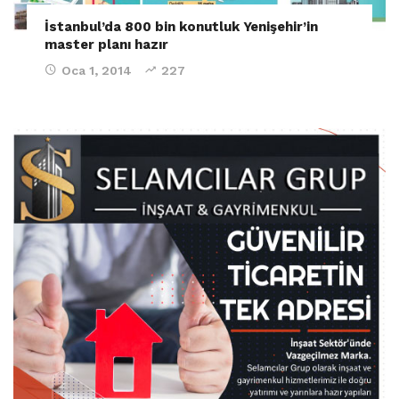
İstanbul’da 800 bin konutluk Yenişehir’in
master planı hazır
Oca 1, 2014
227