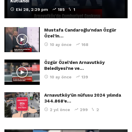
Kutlandı
Eki 28, 2:29 pm
185
1
Mustafa Candaroğlu’ndan Özgür
Özel’in…
10 ay önce
168
Özgür Özel’den Arnavutköy
Belediyesi’ne ve…
10 ay önce
139
Arnavutköy’ün nüfusu 2024 yılında
344.868’e…
2 yıl önce
299
2