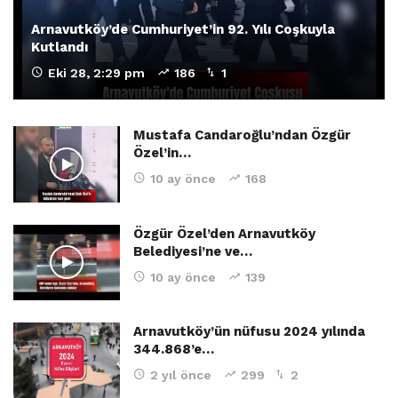
Arnavutköy’de Cumhuriyet’in 92. Yılı Coşkuyla
Kutlandı
Eki 28, 2:29 pm
186
1
Mustafa Candaroğlu’ndan Özgür
Özel’in…
10 ay önce
168
Özgür Özel’den Arnavutköy
Belediyesi’ne ve…
10 ay önce
139
Arnavutköy’ün nüfusu 2024 yılında
344.868’e…
2 yıl önce
299
2