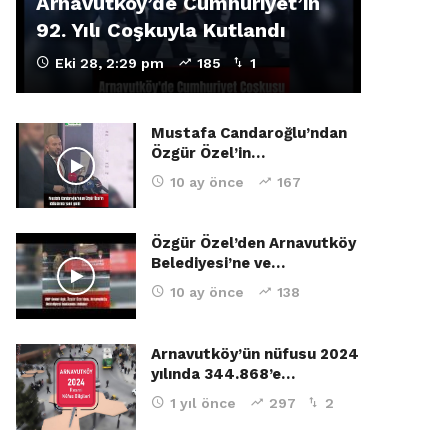
Arnavutköy’de Cumhuriyet’in
92. Yılı Coşkuyla Kutlandı
Eki 28, 2:29 pm
185
1
Mustafa Candaroğlu’ndan
Özgür Özel’in…
10 ay önce
167
Özgür Özel’den Arnavutköy
Belediyesi’ne ve…
10 ay önce
138
Arnavutköy’ün nüfusu 2024
yılında 344.868’e…
1 yıl önce
297
2