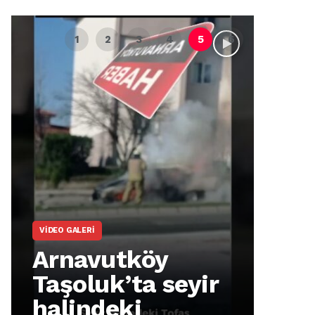
VIDEO GALERI
ARNA
Arnavutköy
Ar
Taşoluk’ta seyir
İm
halindeki
Ma