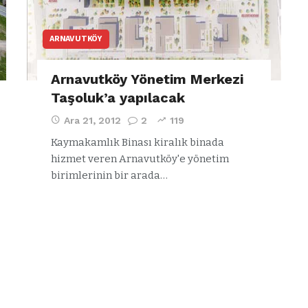
ARNAVUTKÖY
Arnavutköy Yönetim Merkezi
Taşoluk’a yapılacak
Ara 21, 2012
2
119
Kaymakamlık Binası kiralık binada
hizmet veren Arnavutköy'e yönetim
birimlerinin bir arada…