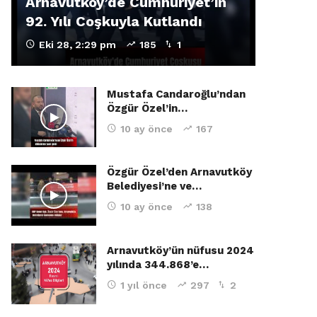
Arnavutköy’de Cumhuriyet’in
92. Yılı Coşkuyla Kutlandı
Eki 28, 2:29 pm
185
1
Mustafa Candaroğlu’ndan
Özgür Özel’in…
10 ay önce
167
Özgür Özel’den Arnavutköy
Belediyesi’ne ve…
10 ay önce
138
Arnavutköy’ün nüfusu 2024
yılında 344.868’e…
1 yıl önce
297
2