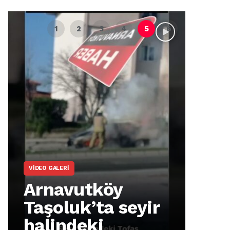
VIDEO GALERI
ARNA
Arnavutköy
Ar
Taşoluk’ta seyir
İm
halindeki
Ma