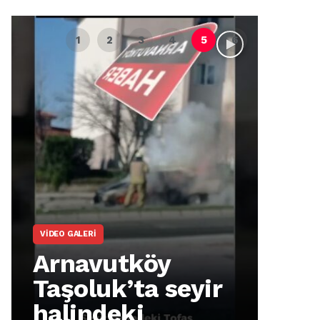
VIDEO GALERI
ARNA
Arnavutköy
Ar
Taşoluk’ta seyir
İm
halindeki
Ma