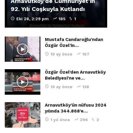
Arnavutköy’de Cumhuriyet’in
92. Yılı Coşkuyla Kutlandı
Eki 28, 2:29 pm
185
1
Mustafa Candaroğlu’ndan
Özgür Özel’in…
10 ay önce
167
Özgür Özel’den Arnavutköy
Belediyesi’ne ve…
10 ay önce
138
Arnavutköy’ün nüfusu 2024
yılında 344.868’e…
1 yıl önce
296
2