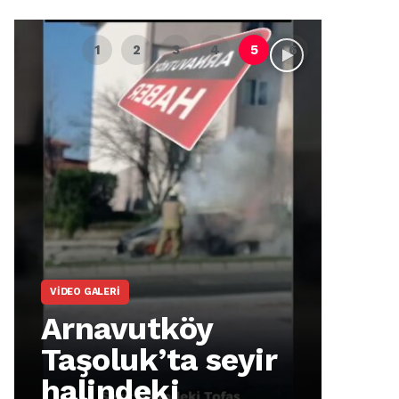
VIDEO GALERI
ARNA
Arnavutköy
Ar
Taşoluk’ta seyir
İm
halindeki
Ma