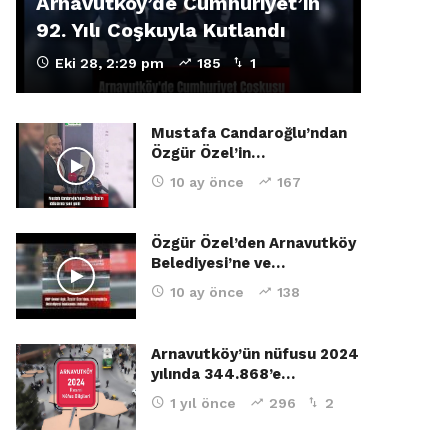
Arnavutköy’de Cumhuriyet’in
92. Yılı Coşkuyla Kutlandı
Eki 28, 2:29 pm
185
1
Mustafa Candaroğlu’ndan
Özgür Özel’in…
10 ay önce
167
Özgür Özel’den Arnavutköy
Belediyesi’ne ve…
10 ay önce
138
Arnavutköy’ün nüfusu 2024
yılında 344.868’e…
1 yıl önce
296
2